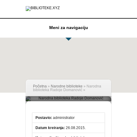
Meni za navigaciju
Početna
»
Narodne biblioteke
»
Narodna
biblioteka Radoje Domanović
»
Narodna biblioteka
Radoje Domanović
Postavio:
administrator
Datum kreiranja:
26.08.2015.