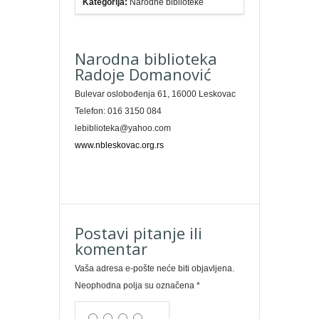
Kategorija:
Narodne biblioteke
Narodna biblioteka
Radoje Domanović
Bulevar oslobođenja 61, 16000 Leskovac
Telefon: 016 3150 084
lebiblioteka@yahoo.com
www.nbleskovac.org.rs
Postavi pitanje ili
komentar
Vaša adresa e-pošte neće biti objavljena.
Neophodna polja su označena
*