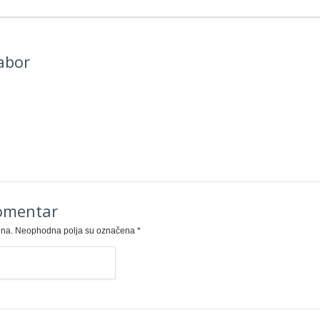
abor
komentar
ena.
Neophodna polja su označena
*