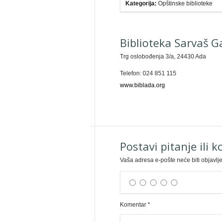
Kategorija:
Opštinske biblioteke
Biblioteka Sarvaš G
Trg oslobođenja 3/a, 24430 Ada
Telefon: 024 851 115
www.biblada.org
Postavi pitanje ili 
Vaša adresa e-pošte neće biti objavlj
Komentar
*