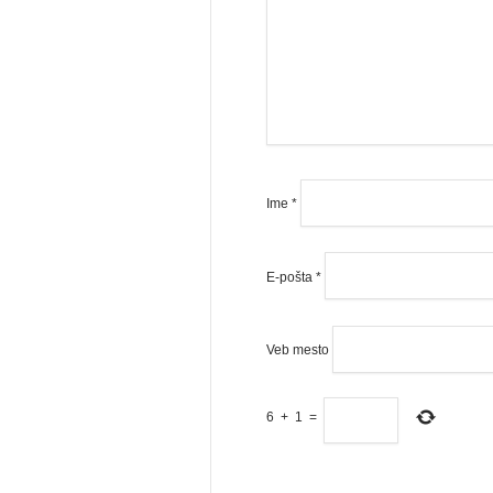
Ime
*
E-pošta
*
Veb mesto
6
+
1
=