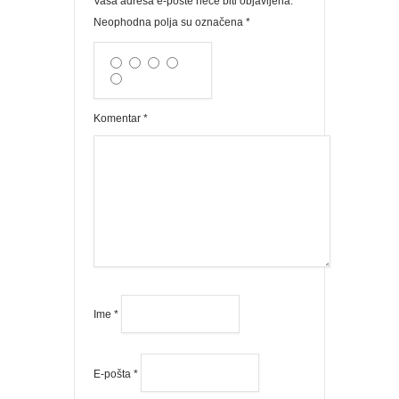
Vaša adresa e-pošte neće biti objavljena.
Neophodna polja su označena
*
Komentar
*
Ime
*
E-pošta
*